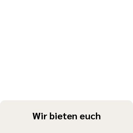
fühlst.
Neuigkeiten
Wir bieten euch