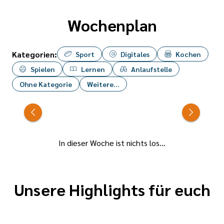
...
Wochenplan
einfach
reden
Kategorien:
Sport
Digitales
Kochen
willst,
Spielen
Lernen
Anlaufstelle
Ohne Kategorie
Weitere...
... dich
benachteiligt
fühlst,
In dieser Woche ist nichts los...
... dich
von
etwas
Unsere Highlights für euch
gestört