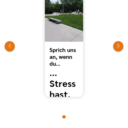
Sprich uns
an, wenn
du...
...
Stress
hast,
...
Hilfe
brauchst,